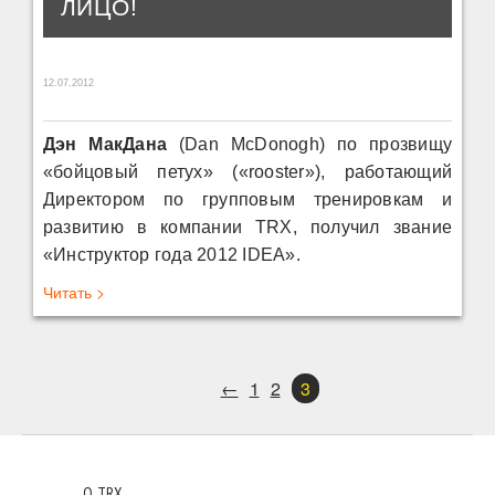
ЛИЦО!
12.07.2012
Дэн МакДана
(Dan McDonogh) по прозвищу
«бойцовый петух» («rooster»), работающий
Директором по групповым тренировкам и
развитию в компании TRX, получил звание
«Инструктор года 2012 IDEA».
Читать >
←
1
2
3
О TRX