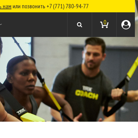
ь нам
или позвонить
+7 (771) 780-94-77
0